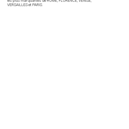
les plus marquantes de ROME, FLORENCE, VENISE,
VERSAILLES et PARIS.